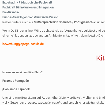
Erzieher:in / Pädagogische Fachkraft
Fachkraft für Inklusion und Integration
Praktikant:in
Bundesfreiwilligendienstleistende Person
Insbesondere auch als
Muttersprachler:in Spanisch / Portugiesisch
an unser
Wenn Du Kinder in ihrer Würde achtest, sie auf Augenhöhe begleitest und Lust
einem einladenden, zugewandten Ambiente, mitzuwirken, dann bewirb Dich b
bewerbung@apego-schule.de
Kit
Interesse an einem Kita-Platz?
Falamos Português!
¡Hablamos Español!
Uns sind eine Begleitung auf Augenhöhe, Gleichwürdigkeit, Vielfalt und Bindu
viel – Zuwendung
, apego, apapacho,
carinho
und sprachlicher wie transkultur