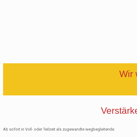
Wir
Verstärk
Ab sofort in Voll- oder Teilzeit als zugewandte wegbegleitende: