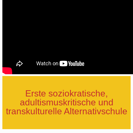
Erste soziokratische,
adultismuskritische und
transkulturelle Alternativschule