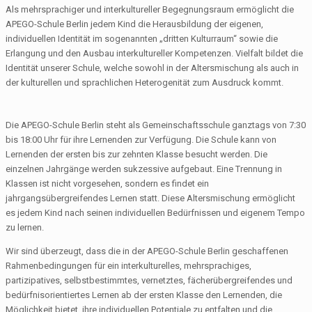
Als mehrsprachiger und interkultureller Begegnungsraum ermöglicht die
APEGO-Schule Berlin jedem Kind die Herausbildung der eigenen,
individuellen Identität im sogenannten „dritten Kulturraum“ sowie die
Erlangung und den Ausbau interkultureller Kompetenzen. Vielfalt bildet die
Identität unserer Schule, welche sowohl in der Altersmischung als auch in
der kulturellen und sprachlichen Heterogenität zum Ausdruck kommt.
Die APEGO-Schule Berlin steht als Gemeinschaftsschule ganztags von 7:30
bis 18:00 Uhr für ihre Lernenden zur Verfügung. Die Schule kann von
Lernenden der ersten bis zur zehnten Klasse besucht werden. Die
einzelnen Jahrgänge werden sukzessive aufgebaut. Eine Trennung in
Klassen ist nicht vorgesehen, sondern es findet ein
jahrgangsübergreifendes Lernen statt. Diese Altersmischung ermöglicht
es jedem Kind nach seinen individuellen Bedürfnissen und eigenem Tempo
zu lernen.
Wir sind überzeugt, dass die in der APEGO-Schule Berlin geschaffenen
Rahmenbedingungen für ein interkulturelles, mehrsprachiges,
partizipatives, selbstbestimmtes, vernetztes, fächerübergreifendes und
bedürfnisorientiertes Lernen ab der ersten Klasse den Lernenden, die
Möglichkeit bietet, ihre individuellen Potentiale zu entfalten und die